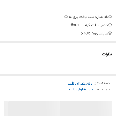
🦋نام مدل: ست بافت پروانه 🦋
🦋جنس:بافت گرم بالا اعلا🧶
🦋سایز:فری۳۸تا۴۸✂️
🦋رنگبندی:مشکی؛ذغالی؛طوسی مشکی؛طوسی سفید؛نسکافه مشکی؛
نسکافه سفید🎨
نظرات
🦋قد۸۲ قدشلوار۱۰۵
دورسینه۱۱۴ قداستین از یقه ۷۵
🍁🍂🍂🍁🍂🍂🍁🍂🍂🍁🍂🍂🍁🍂🍂🍁
دسته‌بندی
:
بلوز شلوار بافت
📌توضیحات :تنخور بشدت شیک و زیبا/کیفیت کار فوق العاده/بافت
برچسب‌ها :
بلوز شلوار بافت
سنگین و‌گرم‌بالا /بدون رنگ‌دهی و پرز دهی/❌️❌️❌️شلوار بصورت رندوم با
خط یا بدون خط ارسال میشه❌️❌️❌️