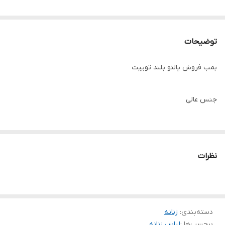
توضیحات
بمب فروش پالتو بلند توییت
جنس عالی
قد 115
در سه سایز
نظرات
دسته‌بندی
:
زنانه
برچسب‌ها :
لباس زنانه