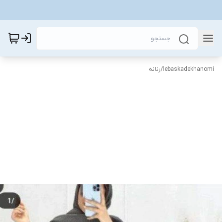
lebaskadekhanomi
/
زنانه