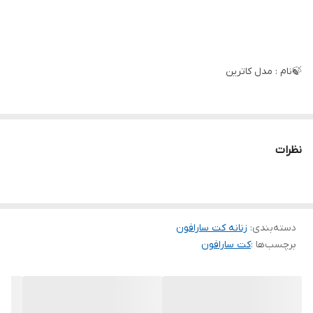
🍃نام : مدل کاترین
🍃جنس : کتان تی سی
نظرات
🍃رنگ بندی : نسکافه ای
سایز ها :
یک 38تا 42
دو 44تا 46
دسته‌بندی
:
زنانه کت سارافون
برچسب‌ها :
کت سارافون
🌹قد کار از سرشانه 113