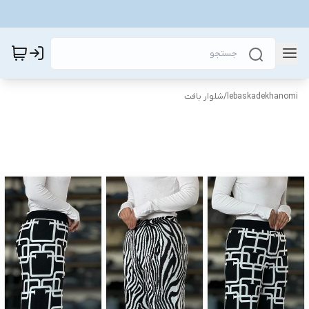
lebaskadekhanomi
/
شلوار بافت