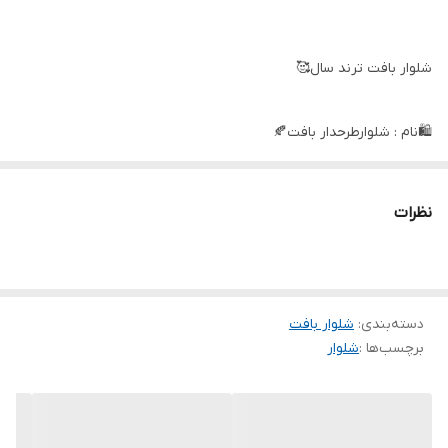
شلوار بافت ترند سال🥰
🛍نام : شلوارطرحدار بافت🍂
جنس : کش بافت👌🍂
نظرات
⚜️رنگ بندی : پر, زبرا, زنجیر✔️
دسته‌بندی
:
⚜️سایز ها : فری۳۸تا۴۶✔️
شلوار بافت
برچسب‌ها :
شلوار
🛍قدکارحدودا۱۰۶ دورران ۵۶ دمپا۵۰✔️