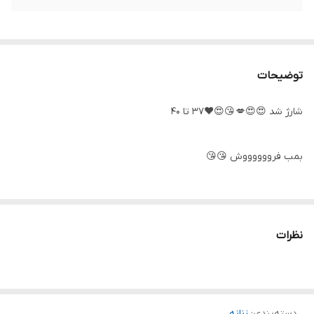
توضیحات
شارژ شد 😍😍💋 😘😍❤️۳۷ تا ۴۰
بمب فرووووووش 😘😘
ونس BCDE😍😍
نظرات
لاکچررررری😍😘❤️ زیره دو رنگ💋😍 زیباااااااا.💋😘
مختص خوش تیپا 😍😉😘در رنگهای عاااالی باکیفیت درجه یک ❤️😍😘
💋
دسته‌بندی
:
زنانه