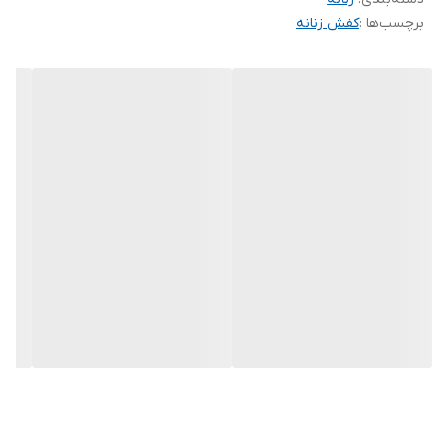
برچسب‌ها :
کفش زنانه
قیمت عااااالی:460.000 ارسال رایگان 😳💋😍😘❤️ بالای ۸۰۰ میدن کارشو