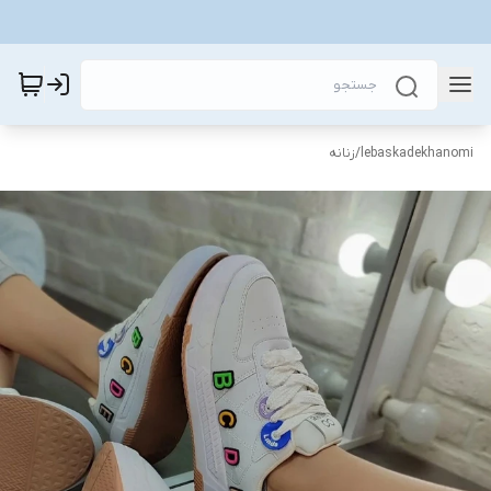
lebaskadekhanomi
/
زنانه