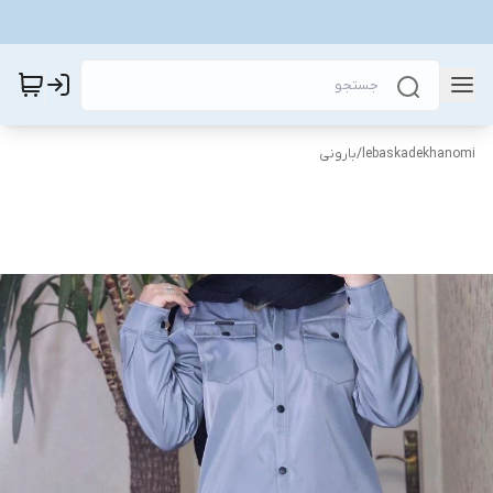
lebaskadekhanomi
/
بارونی