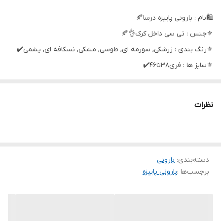
🛍نام : بارونی پاییزه درسا🍂
⚜️جنس : تی سی داخل کرک👌🍂
⚜️رنگ بندی : زرشکی, سورمه ای, طوسی, مشکی, نسکافه ای, یشمی✔️
⚜️سایز ها : فری۳۸تا۴۶✔️
🛍قدکارحدودا۸۶ قداستین ۶۲ دوربازو۴۴ دورسینه ۱۱۰✔️
نظرات
دسته‌بندی
:
بارونی
برچسب‌ها :
بارونی پاییزه