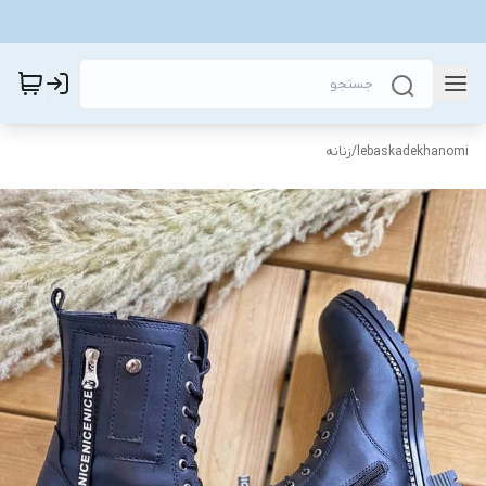
lebaskadekhanomi
/
زنانه