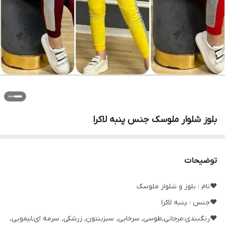
بلوز شلوار ملوسک جنس پنبه لاکرا
توضیحات
❤️نام : بلوز و شلوار ملوسک
❤️جنس : پنبه لاکرا
❤️رنگبندی:مرجانی,طوسی, سرخابی, سبزبنتون, زرشکی, سرمه ای,لیمویی,