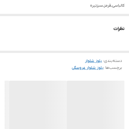
کالباسی,قرمز,سبزتیره
❤️سایز ها : فری38_44/4
🌹قد شلوار حدود ۹۵ سانت
نظرات
🌹دور ران حدود ۵۴ سانت
🌹قد تیشرت حدود ۶۸ سانت
🌹دور سینه حدود ۹۰ سانت
دسته‌بندی
:
🌹قدآستین حدود ۵۸ سانت
بلوز شلوار
برچسب‌ها :
بلوز شلوار عروسگی