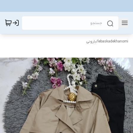
lebaskadekhanomi
/
بارونی