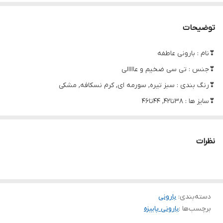
توضیحات
❣نام : بارونی عاطفه
❣جنس : تی سی ضخیم و عاااالی
❣رنگ بندی : سبز تیره, سورمه ای, کرم نسکافه, مشکی
❣سایز ها : 38تا42, 44تا46
✅قد79/80✅قد آستین از یقه 68✅
نظرات
✅دورسینه سایز یک 105
✅دور سینه سایز دو 110
دسته‌بندی
:
بارونی
🍃🌸دوخت بسیاااار تمیز و مزون دوز🍃🌸
برچسب‌ها :
بارونی پاییزه