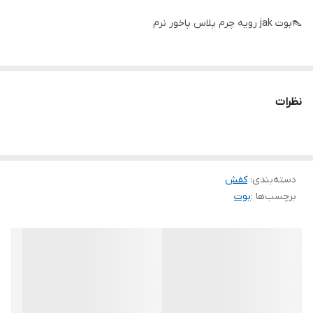
👠بوت jak رویه چرم پلاس پاخور نرم
🔴سایزبندی: 37 تا 40
نظرات
دسته‌بندی
:
کفش
برچسب‌ها :
بوت