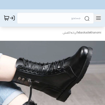
lebaskadekhanomi
/
زنانه
/
کفش