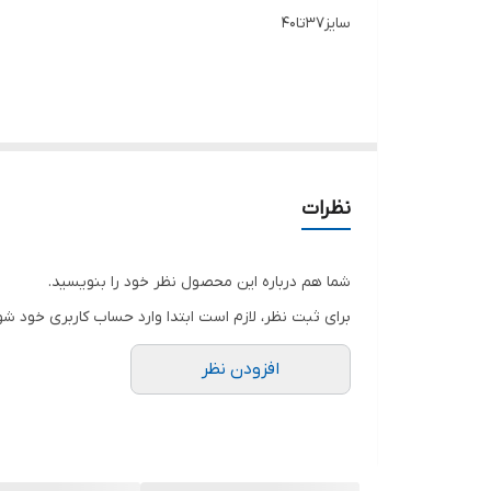
سایز37تا40
برند پوشها😍😘نیوبالانس. کیفیت خارجی.💋😘😍خوووو
کیفیت درجه یک👌😍😘
نظرات
قیمت عاااااالی: 520.000تومان😱😱😘😍💋❤️ بالای ۹۰۰ میفروشن 😳😳
شما هم درباره این محصول نظر خود را بنویسید.
برای ثبت نظر، لازم است ابتدا وارد حساب کاربری خود شو
افزودن نظر