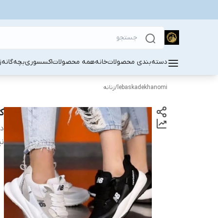
دسته‌بندی محصولات
خانه
همه محصولات
اکسسوری
بچه‌گانه
ز
lebaskadekhanomi
/
زنانه
ک
دس
نی