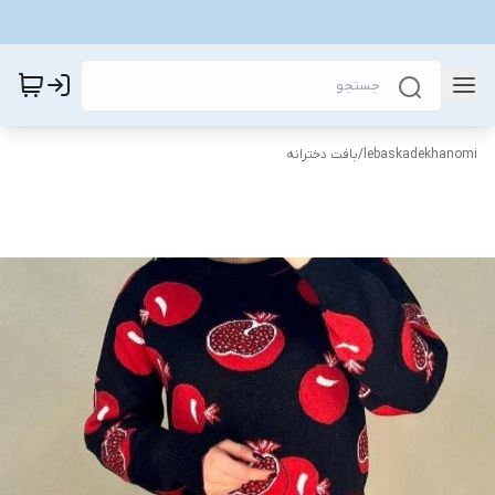
lebaskadekhanomi
/
بافت دخترانه