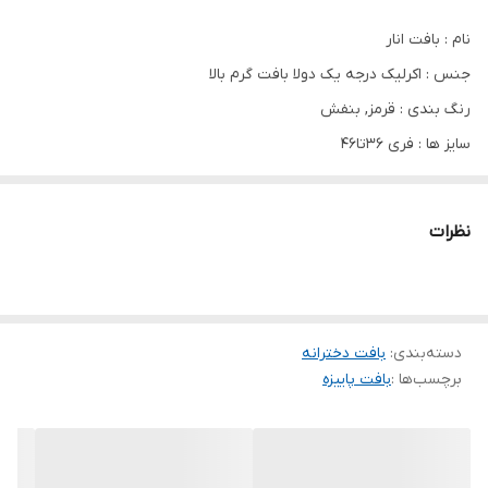
نام : بافت انار
جنس : اکرلیک درجه یک دولا بافت گرم بالا
رنگ بندی : قرمز, بنفش
سایز ها : فری ۳۶تا۴۶
قد حدود ۸۰✅️فول کش✅️ دوخت و کیفیت عالی✅️😍
نظرات
دسته‌بندی
:
بافت دخترانه
برچسب‌ها :
بافت پاییزه