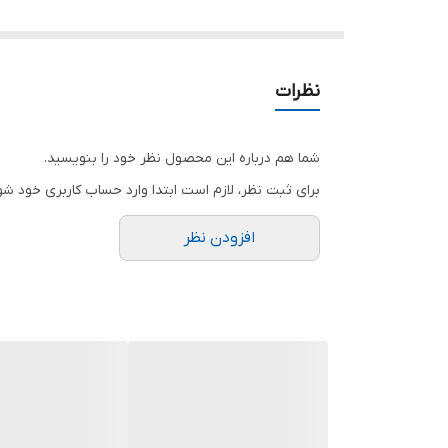
🍃رنگ بندی : سرمه ای
نظرات
🍃سایز ها :
38تا44
شما هم درباره این محصول نظر خود را بنویسید.
46تا 48
برای ثبت نظر، لازم است ابتدا وارد حساب کاربری خود شو
افزودن نظر
🌹قد شومیز
از سرشانه 63
از یقه 70
🌹دورسینه
سایز یک 108
سایز دو 110
🌹قد شلوار105