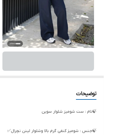
توضیحات
🍃نام : ست شومیز شلوار سوین
🍃جنس : شومیز کنفی گرم بالا وشلوار لینن نچرال✅