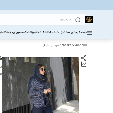
دسته‌بندی محصولات
خانه
همه محصولات
اکسسوری
بچه‌گانه
ز
lebaskadekhanomi
/
شومیز شلوار
ش
دس
بر