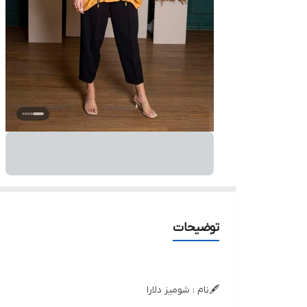
توضیحات
🖋نام : شومیز دلارا