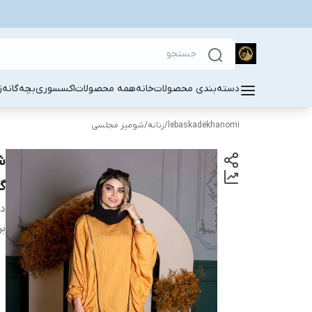
دسته‌بندی محصولات
خانه
همه محصولات
اکسسوری
بچه‌گانه
ز
lebaskadekhanomi
/
زنانه
/
شومیز مجلسی
ش
گ
دس
بر