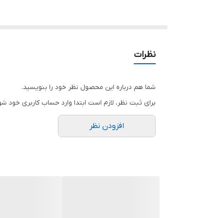
👚جنس : برنوتی
🌈رنگ بندی : پرتقالی , سرخ_آبی , طوسی , صورتی , سبز
نظرات
📏سایزها : فری ,
شما هم درباره این محصول نظر خود را بنویسید.
برای ثبت نظر، لازم است ابتدا وارد حساب کاربری خود شو
📝توضیحات : زیپ های جلوی شومیز قابل باز شدن هستن
افزودن نظر
شومیز تا سایز ۶۰موجود است