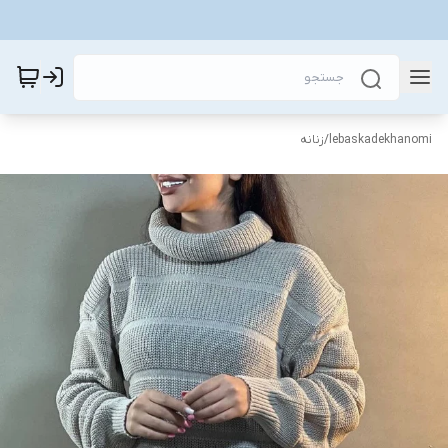
lebaskadekhanomi
/
زنانه