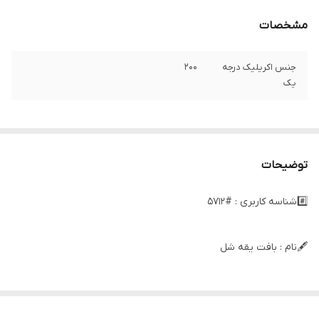
مشخصات
جنس اکریلیک درجه
۲۰۰
یک
توضیحات
#️⃣شناسه کاربری : #5712
🖋نام : بافت یقه شل
👚جنس : بافت آکریلیک