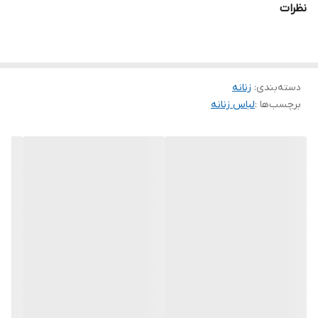
نظرات
🌈رنگ بندی : قرمز , کرم , مشکی , طوسی , خردلی , ذغالی , کله-غازی
📏سایزها : فری۳۸تا۴۶
دسته‌بندی
:
زنانه
برچسب‌ها :
لباس زنانه
💰قیمت : 215,000 تومان
💙قد 55
💙دورسینه در حالت عادی 94
💙دورسینه در حالت کشسانی 110
💙قد آستین 56
❌ارسال از شنبه ۲۲ مهر❌