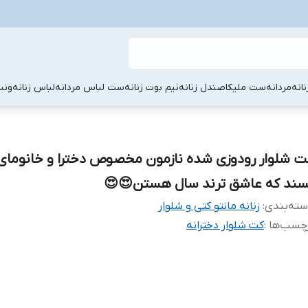
انه
لباس زنانه
ست لباس مردانه
نیم بوت زنانه
صندل زنانه
ست ملیکا
مردانه
زنان
وار رودوزی شده نازمون مخصوص دخترا و خانومای شی
پسند که عاشق ترند سال هستن😍
زنانه مانتو کتی و شلوار
:
دسته‌بن
کت شلوار دخترانه
برچسب‌ها