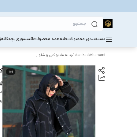
ه
بچه‌گانه
اکسسوری
همه محصولات
خانه
دسته‌بندی محصولات
زنانه مانتو کتی و شلوار
/
lebaskadekhanomi
ک

دی
 :