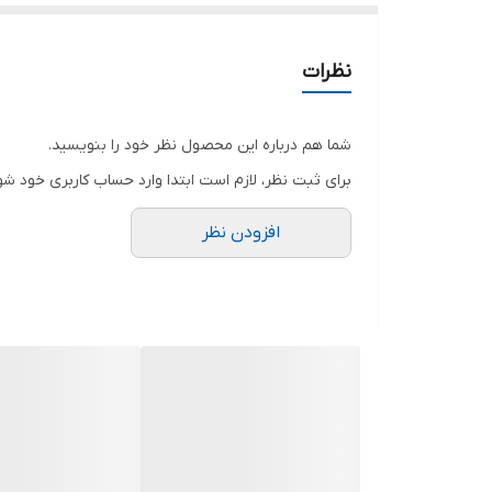
سایز ها : ۳۸تا۴۶ فری
قدکت۶۵دورسینه۱۰۴قدشلوار۱۰۰حدودا
نظرات
❌️❌️❌️❌️❌️❌️⛔ارسال۱۹خرداد⛔❌️❌️❌️❌️❌️❌️❌️
شما هم درباره این محصول نظر خود را بنویسید.
برای ثبت نظر، لازم است ابتدا وارد حساب کاربری خود شو
افزودن نظر