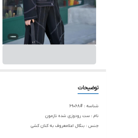
توضیحات
شناسه : #69068
نام : ست رودوزی شده نازمون
جنس : بنگال اعلامعروف به کتان کشی
رنگ بندی : مشکی