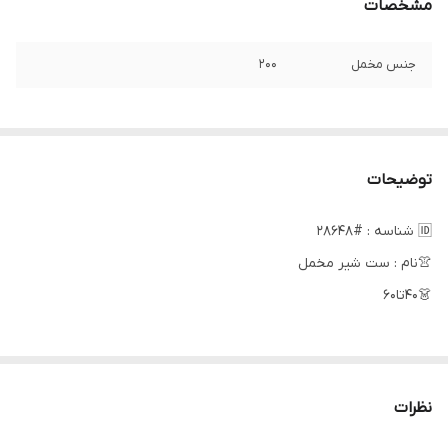
مشخصات
جنس مخمل
۲۰۰
توضیحات
🆔 شناسه : #28648
👚نام : ست شیر مخمل
👗۴۰تا۶۰
سایز۴۰✅قد۴۰ پهنا۲۹ قداستین۳۱ قدشلوار۵۷
سایز۴۵✅قد۴۳ پهنا۳۳ قداستین۳۶ قدشلوار۶۰
نظرات
سایز۵۰✅قد۴۹ پهنا۳۴ قداستین۴۱ قدشلوار۶۸