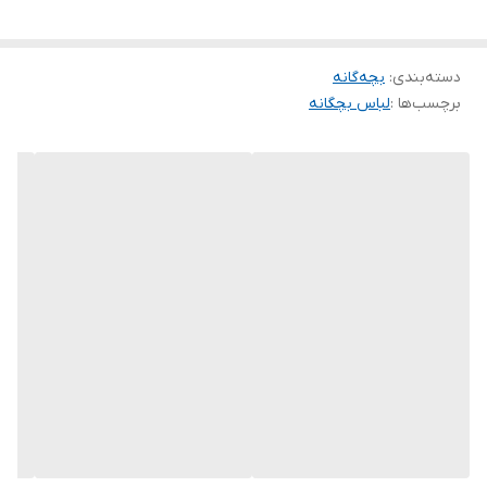
سایز۵۵✅قد۵۴ پهنا۳۹ قداستین۴۵ قدشلوار۷۷
سایز۶۰✅قد۶۰ پهنا۴۱ قداستین۴۹ قدشلوار۸۷
دسته‌بندی
:
🧵جنس : مخمل
بچه‌گانه
برچسب‌ها :
لباس بچگانه
🖌 رنگ بندی : تک رنگ -
⚜️ سایز ها : 40 - 45 - 50 - 55 - 60 -
💰 قیمت همکاری : 209,000 تومان