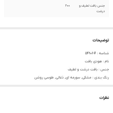
جنس بافت لطیف و
۲۰۰
درشت
توضیحات
شناسه : #54906
نام : هودی بافت
جنس : بافت درشت و لطیف
رنگ بندی : مشکی, سورمه ای, ذغالی, طوسی روشن
سایز ها : فری 36تا46
قیمت : 219,000 تومان
نظرات
🌹 دورسینه 105