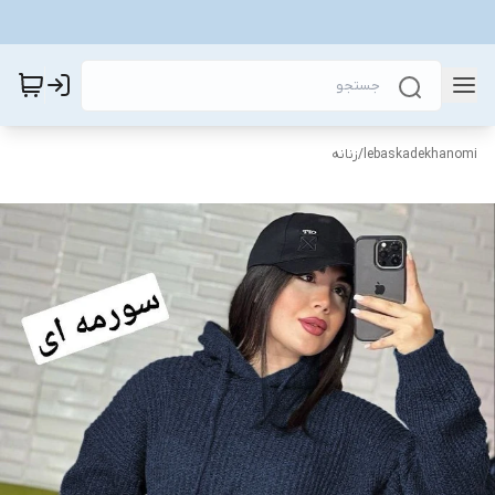
lebaskadekhanomi
/
زنانه