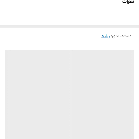
نظرات
سایز 2(46 تا 48)دور سینه 108
سایز 3(50 تا 54)دور سینه 120
✅توضیحات:همراه با كمربند اعلاارسال میشود
دسته‌بندی
:
زنانه
❌❌️❌️توجه کنید طرح خرج کار با ژورنال متفاوت میباشد ❌❌️❌️