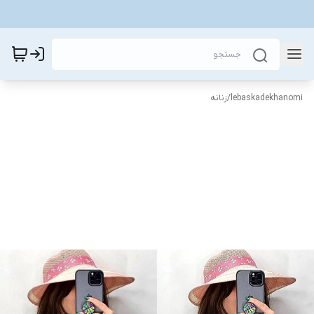
lebaskadekhanomi
/
زنانه