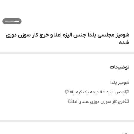
شومیز مجلسی یلدا جنس الیزه اعلا و خرج کار سوزن دوزی
شده
توضیحات
شومیز یلدا
💥جنس الیزه اعلا درجه یک گرم بالا 💥
💥خرج کار سوزن دوزی هندی اعلا💥
قدکار70✅
سایز1 (40 تا 44)دور سینه 100