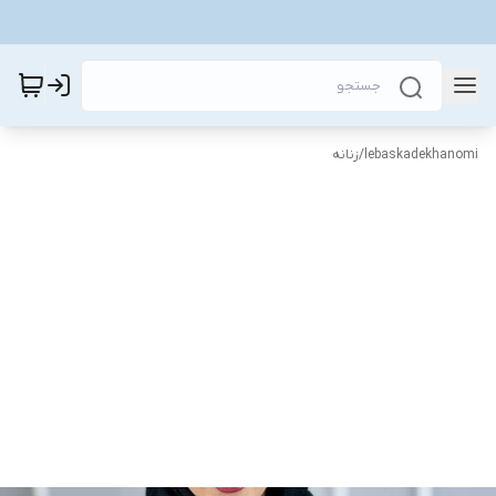
lebaskadekhanomi
/
زنانه