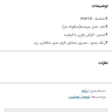
توضیحات
❣شناسه : #64536
❣نام : مدل مرسده(منگوله دار)
❣جنس : کراش چاپی با کیفیت
❣رنگ بندی : سدری, مشکی, کرم, سبز, شکلاتی, زرد
❣سایز ها : فری 36تا46
نظرات
✅فری از 36 تا 48حدودا✅قد جلو حدود 72 ✅قد پشت حدود 77✅
دورسینه حدود 112 ✅قد استین از یقه 55
آستین ساده مطابق غیر ژورنال
دسته‌بندی
:
بند پارچه ای ندارد
زنانه
برچسب‌ها :
شومیز مجلسی