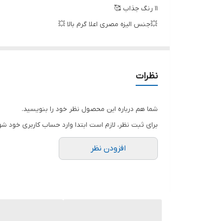
11 رنگ جذاب 🥰
💥جنس الیزه مصری اعلا گرم بالا 💥
قدشومیز 67❌
سایز1 (40 تا 44)دور سینه 100
نظرات
سایز 2(46 تا 48)دور سینه 106
سایز 3(48 تا 52) دور سینه 114
شما هم درباره این محصول نظر خود را بنویسید.
برای ثبت نظر، لازم است ابتدا وارد حساب کاربری خود شو
✅توضیحات :‌ دکمه از جلو باز میشود
افزودن نظر
دوخت دقیقا مشابه ژورنال
شیک و مزونی