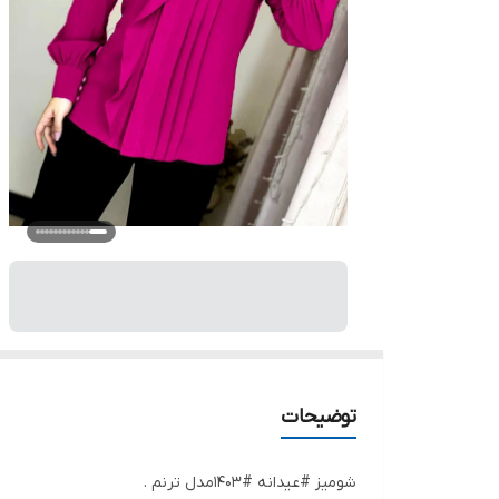
توضیحات
شومیز #عیدانه #1403مدل ترنم .