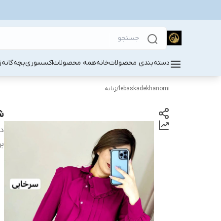
دسته‌بندی محصولات
خانه
همه محصولات
اکسسوری
بچه‌گانه
ز
lebaskadekhanomi
/
زنانه
ش
دس
بر