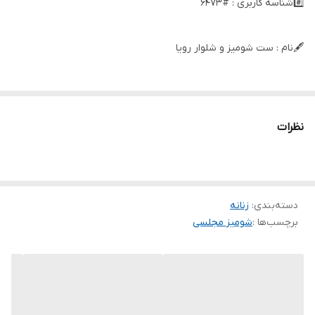
#️⃣شناسه کاربری : #6473
🖋نام : ست شومیز و شلوار رویا
👚جنس : ساتن پلیسه درجه یک
نظرات
🌈رنگ بندی : مشکی , سبز , شکلاتی , نباتی , سورمه_ای , طوسی ,
📏سایزها : فری36_44 ,
دسته‌بندی
:
زنانه
برچسب‌ها :
شومیز مجلسی
📝توضیحات : قد شومیز ۷۲
قد شلوار حدودا ۱۰۰