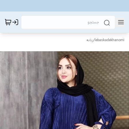
lebaskadekhanomi
/
زنانه