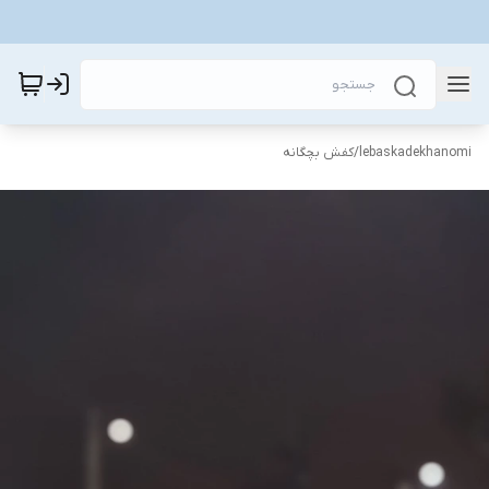
lebaskadekhanomi
/
کفش بچگانه