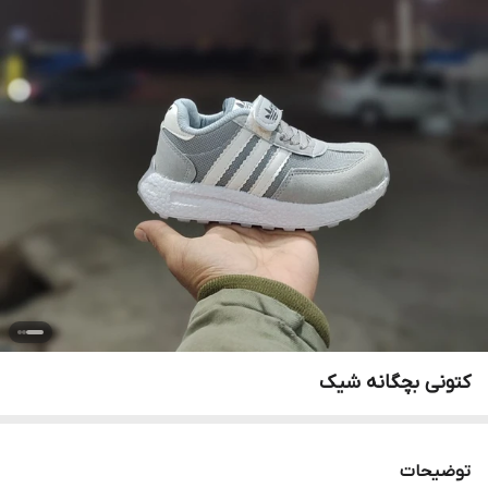
کتونی بچگانه شیک
توضیحات