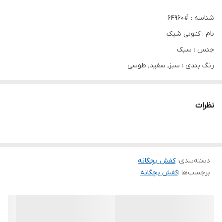
شناسه : #64960
نام : کتونی شیک
جنس : سبک
رنگ بندی : سبز, سفید, طوسی
سایز ها : 25, 26, 27, 28, 29, 30
نظرات
.
دسته‌بندی
:
کفش بچگانه
برچسب‌ها :
کفش بچگانه