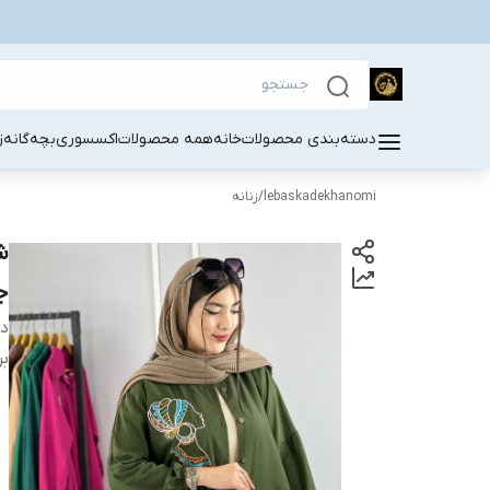
دسته‌بندی محصولات
خانه
همه محصولات
اکسسوری
بچه‌گانه
ز
lebaskadekhanomi
/
زنانه
ش
ج
دس
بر