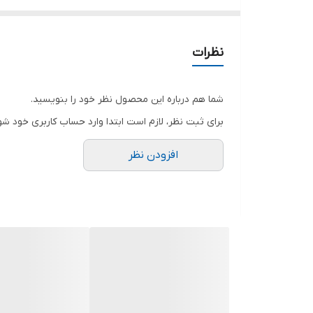
قدآستین 58
شومیز مانتویی طرح سرخ پوستی عیدانه
جنس درجه یک با تنخوری عاااالی ✔️
نظرات
آستین دکمه کاربردی مطابق غیر ژورنال
شما هم درباره این محصول نظر خود را بنویسید.
برای ثبت نظر، لازم است ابتدا وارد حساب کاربری خود شو
گلدوزی شده با بهترین نخ✔️
افزودن نظر
🧵جنس : بابوس گرم بالا
🖌 رنگ بندی : مشکی - سفید - یاسی - طوسی - سبز - نس
⚜️ سایز ها : فری سایز38الی46
دورسینه108