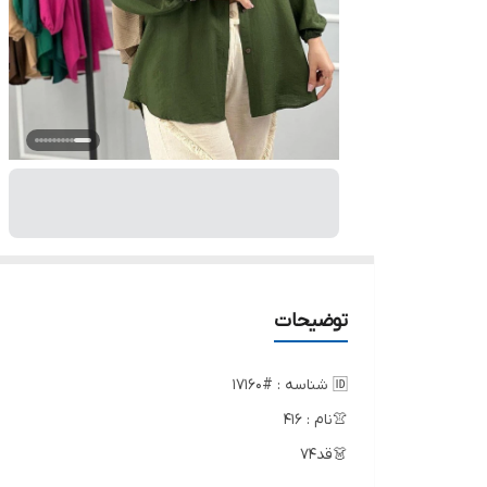
توضیحات
🆔 شناسه : #17160
👚نام : 416
👗قد74