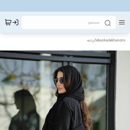
lebaskadekhanomi
/
زنانه