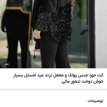
کت حورا جنس پولک و مخمل ترند عید امستل بسیار
خوش دوخت تنخور عالی
توضیحات