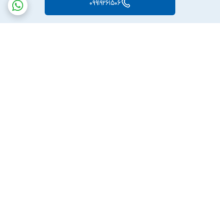
09919261506
برگشت به بالا
ارسال ویژه
پشتیبانی ۲۴ ساعته