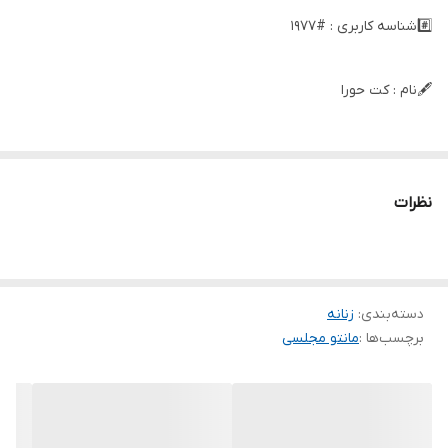
#️⃣شناسه کاربری : #1977
🖋نام : کت حورا
👚جنس : پولک-مخمل
نظرات
🌈رنگ بندی : نقره-ای , مشکی ,
📏سایزها : 36-38 , 40-42 , 44-46 , 48-50 , 52-54 ,
دسته‌بندی
:
زنانه
برچسب‌ها :
مانتو مجلسی
📝توضیحات : قد کار75
میتونید کار بلند کنید
کوتاه کنید.