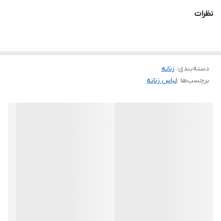
نام : زیرپافری(باشلوار✔)
نظرات
جنس : اسپان گلکسی درجه یک اعلا
رنگ بندی : مشکی
سایز ها : ۳۸تا۴۸/۵۰ فری
قیمت : 379,000 تومان✔💰
دسته‌بندی
:
زنانه
برچسب‌ها :
لباس زنانه
دورسینه۱۱۴/قدهودی۵۵/قدشلوارحدودا۹۷
ارسال۱۰روزکاری پس ازثبت