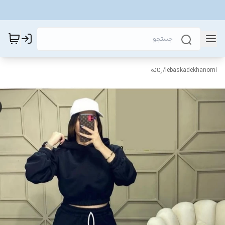
lebaskadekhanomi
/
زنانه