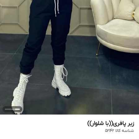
زیر پافری((با شلوار))
شناسه کالا
۵۲۱۴۲