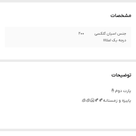
مشخصات
جنس اسپان گلکسی
۲۰۰
درجه یک اعلاااا
توضیحات
پارت دوم🤞
پاییزه و زمستانه🍂🍂🥶🧊🧊
شناسه : #52142