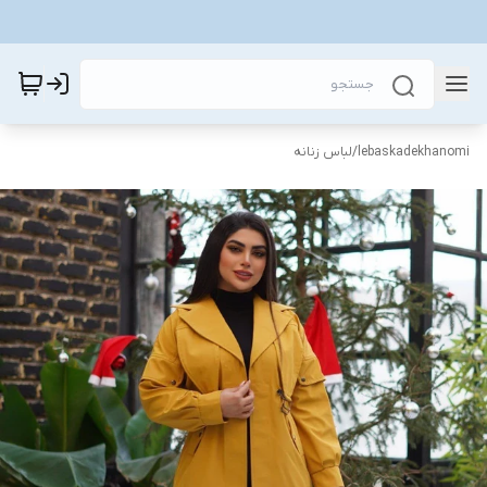
lebaskadekhanomi
/
لباس زنانه