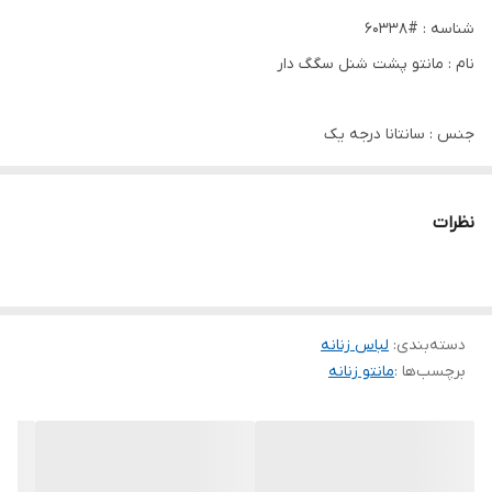
شناسه : #60338
نام : مانتو پشت شنل سگگ دار
جنس : سانتانا درجه یک
رنگ بندی : قهوه ای, سرمه ای, خردلی, مشکی, کرمی
نظرات
سایز ها : دو, 44/46یک38/42
دسته‌بندی
:
لباس زنانه
برچسب‌ها :
مانتو زنانه
قد کار 80