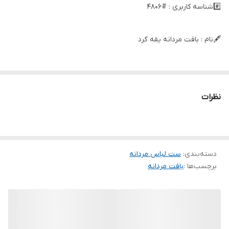
#️⃣شناسه کاربری : #4806
🖋نام : بافت مردانه یقه گرد
👚جنس : بافت ریز
نظرات
🌈رنگ بندی : مشکی , سرمه_ای , زرشکی , طوسی , زغالی , سفید , سبز ,
نخودی , زرد ,
دسته‌بندی
:
📏سایزها : فریسایز ,
ست لباس مردانه
برچسب‌ها :
بافت مردانه
📝توضیحات : #فروش_مستقیم_از_تولیدی