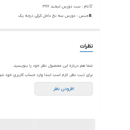
👚نام : ست دورس لبخند 366
🧵جنس : دورس سه نخ داخل کرکی درجه یک
✅تضمین کیفیت و با تنخور فوق العاده شیک و جذااااب❤
🖌 رنگ بندی : مشکی - سفید -
⚜️ سایز ها : فری سایز (38-46)
نظرات
شما هم درباره این محصول نظر خود را بنویسید.
بلوز👇
برای ثبت نظر، لازم است ابتدا وارد حساب کاربری خود شو
قد بلوز 63
افزودن نظر
دورسینه 114
آستین 56
شلوار👇
قد شلوار 90