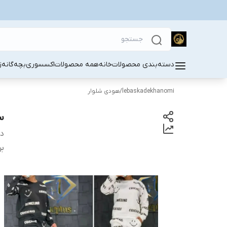
دسته‌بندی محصولات
خانه
همه محصولات
اکسسوری
بچه‌گانه
ز
lebaskadekhanomi
/
هودی شلوار
س
دس
بر