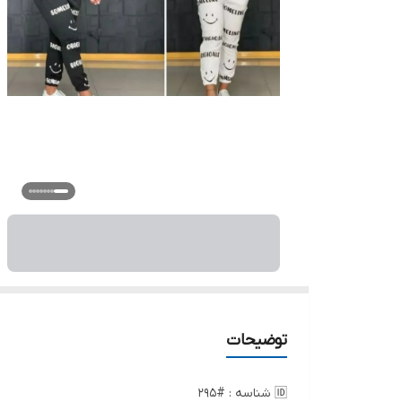
توضیحات
🆔 شناسه : #295