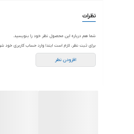
گرمای بالا
تضمین جنس و کیفیت و دوخت🤞
نظرات
شما هم درباره این محصول نظر خود را بنویسید.
شناسه : #53784
برای ثبت نظر، لازم است ابتدا وارد حساب کاربری خود شو
نام : ست هودی وشلوارشطرنجی
افزودن نظر
جنس : گلکسی اعلا(گالکسی)
رنگ بندی : مشکی
سایز ها : ۳۸تا۵۰فری
آستین هافینگردارمیباشد✔
قدشلوار۹۹/دورسینه۱۱۶/قدلانگ۷۹
هودی بندندارد✔