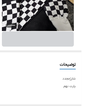
توضیحات
شارژمجدد
پارت نهم
پاییزه و زمستانه🍂🍂🍂