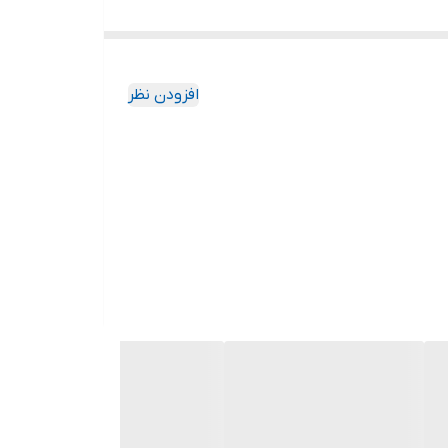
افزودن نظر
ی دکمه نما دمپا ساسون دار قد 93