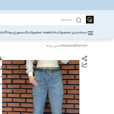
دسته‌بندی محصولات
خانه
همه محصولات
اکسسوری
بچه‌گانه
ز
lebaskadekhanomi
/
لباس زنانه
ش
ت
دس
بر