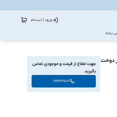
ورود | ثبت‌نام
 زنانه
یر دوخت
جهت اطلاع از قیمت و موجودی تماس
بگیرید.
09919261506