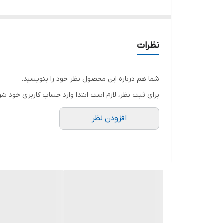
👗قد 93
🧵جنس : جین نیل درجه یک و اعلا
🖌 رنگ بندی : مشکی - سورمه ای - ذغالی -
نظرات
⚜️ سایز ها : 40 - 42 - 44 - 46 - 48 -
شما هم درباره این محصول نظر خود را بنویسید.
شلوار مام نیل جنس پارچه جین نیل درجه یک و اعلا با ت
برای ثبت نظر، لازم است ابتدا وارد حساب کاربری خود شو
افزودن نظر