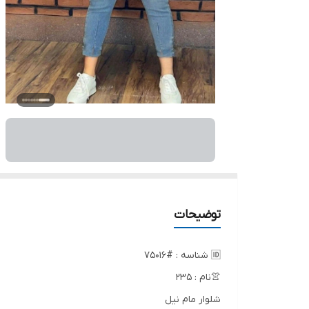
توضیحات
🆔 شناسه : #75016
👚نام : 235
شلوار مام نیل