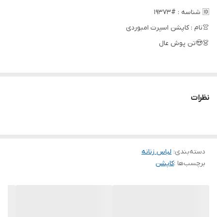
🆔 شناسه : #19373
👚نام : کاپشن اسپرت امبوردی
👗😍تن پوش عال
کیفیت از مد نمی افتد😍
سایز۱👇
نظرات
قد۸۰
دورسینه ۱۰۲
قداستین ۶۵
سایز۲👇
دسته‌بندی
:
لباس زنانه
برچسب‌ها :
کاپشن
بلندی قد ۸۰
دورسینه ۱۰۶
قداستین ۶۳
سایز۳👇