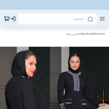
lebaskadekhanomi
/
لباس زنانه