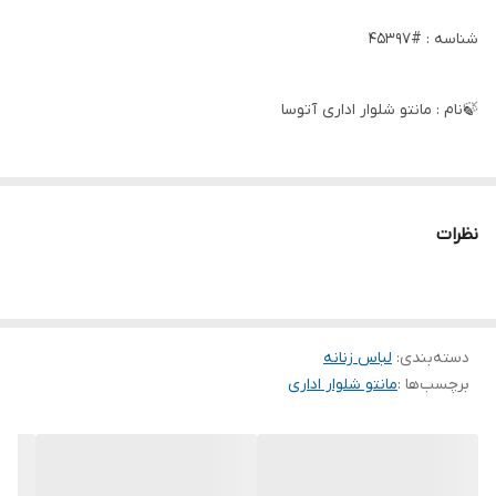
شناسه : #45397
🍃نام : مانتو شلوار اداری آتوسا
🍃جنس : مکانیک پرشیا
نظرات
🍃رنگ بندی : طوسی, سرمه ای
🍃سایز ها :
دسته‌بندی
:
لباس زنانه
برچسب‌ها :
مانتو شلوار اداری
🍃یک 38تا 40
🍃دو 42تا 44
🍃سه 46تا 48