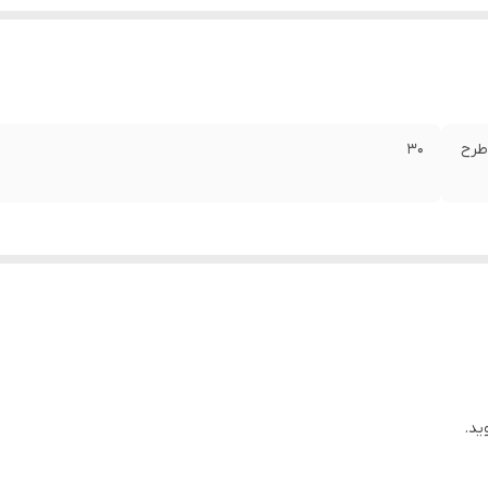
: طرح
۳۰
ید.