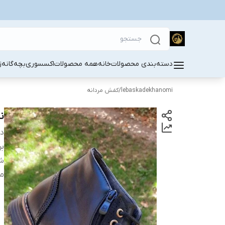
دسته‌بندی محصولات
خانه
همه محصولات
اکسسوری
بچه‌گانه
ز
lebaskadekhanomi
/
کفش مردانه
ن
دس
بر
مشک