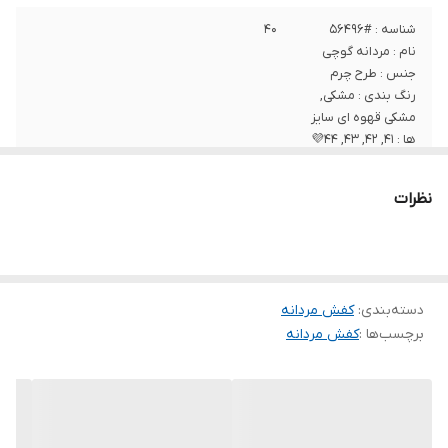
شناسه : #56496
۴۰
نام : مردانه گوچی
جنس : طرح چرم
رنگ بندی : مشکی,
مشکی قهوه ای سایز
ها : 41, 42, 43, 44💜
نظرات
دسته‌بندی
:
کفش مردانه
برچسب‌ها :
کفش مردانه