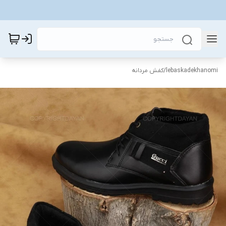
lebaskadekhanomi
/
کفش مردانه