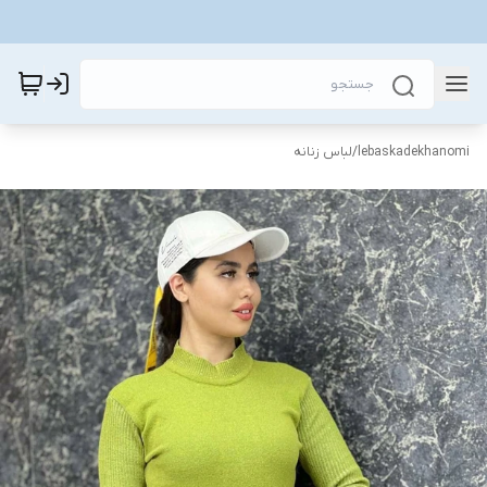
lebaskadekhanomi
/
لباس زنانه