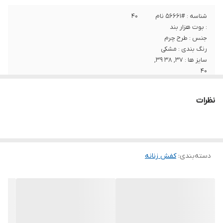
شناسه : #56661 نام
۴۰
: بوت هزار بند
جنس : طرح چرم
رنگ بندی : مشکی
سایز ها : 37, 38 39,
40
نظرات
دسته‌بندی
:
کفش زنانه