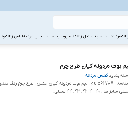
نانه
مردانه
ست ملیکا
صندل زنانه
نیم بوت زنانه
ست لباس مردانه
لباس زنانه
ونس
یم بوت مردونه کیان طرح چرم
ته‌بندی
:
کفش مردانه
شناسه : #56678 نام : نیم بوت مردونه کیان جنس : طرح چرم رنگ بندی
ی سایز ها : 40, 41, 42, 43, 44 عسلی
: