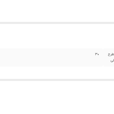
: طرح
۳۰