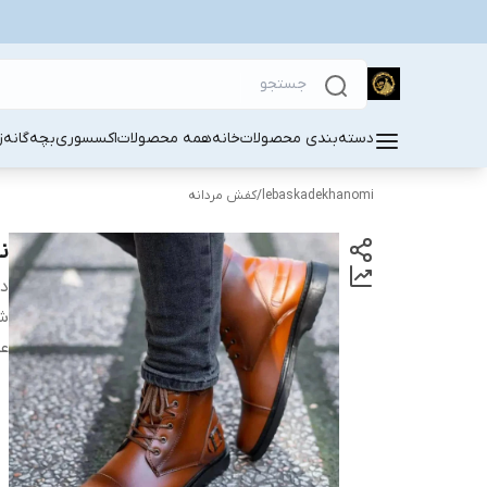
دسته‌بندی محصولات
خانه
همه محصولات
اکسسوری
بچه‌گانه
ز
lebaskadekhanomi
/
کفش مردانه
ن
دس
عسل