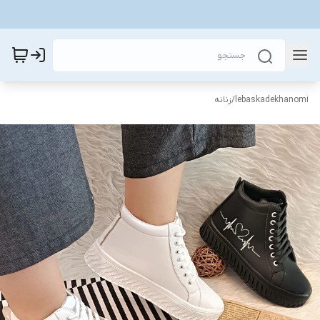
lebaskadekhanomi
/
زنانه