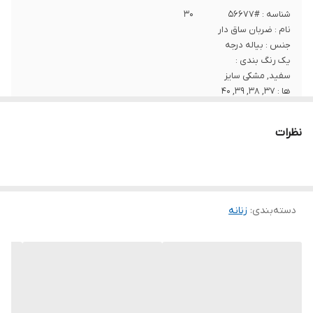
شناسه : #56677
۳۰
نام : ضربان ساق دار
جنس : بیاله درجه
یک رنگ بندی :
سفید, مشکی سایز
ها : 37, 38, 39, 40
نظرات
دسته‌بندی
:
زنانه