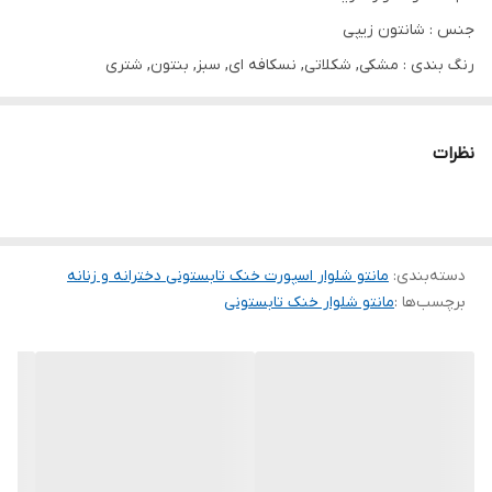
جنس : شانتون زیپی
رنگ بندی : مشکی, شکلاتی, نسکافه ای, سبز, بنتون, شتری
سایز ها : فری تا 46
نظرات
⚜جلو 70 پشت 75
⚜قد شلوار 105
دسته‌بندی
⚜قد آستین 55
:
مانتو شلوار اسپورت خنک تابستونی دخترانه و زنانه
برچسب‌ها :
مانتو شلوار خنک تابستونی
⚜دور سینه 106
👌جلو کت لایه کوبی شده
⚜جیبدار
✅ارسال ۳ تا ۴ روز کاری بعد از ثبت❌️❌️
پارچه شکلاتی شانتون ساده