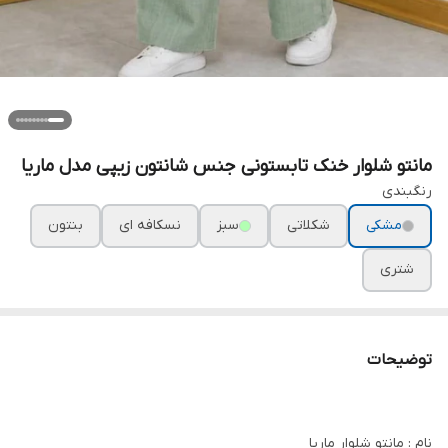
مانتو شلوار خنک تابستونی جنس شانتون زیپی مدل ماریا
رنگبندی
مشکی
شکلاتی
سبز
نسکافه ای
بنتون
شتری
توضیحات
نام : مانتو شلوار ماریا