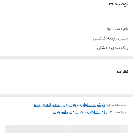
توضیحات
نام : ست نوا
جنس : پنبه گلکسی
رنگ بندی : مشکی
سایز ها : فری38_46
نظرات
🔹قد بلوز حدود ۶۰ سانت
🔹دور سینه حدود ۱۰۴ سانت
دسته‌بندی
:
🔹قد آستین از سرشانه حدود ۴۰ سانت
تیشرت شلوار بیرون پوش دخترانه و زنانه
برچسب‌ها :
بلوز شلوار بیرون پوش اسپورت
🔹قد شلوار حدود ۱۰۰ سانت
🔹دور ران حدود ۵۴ سانت