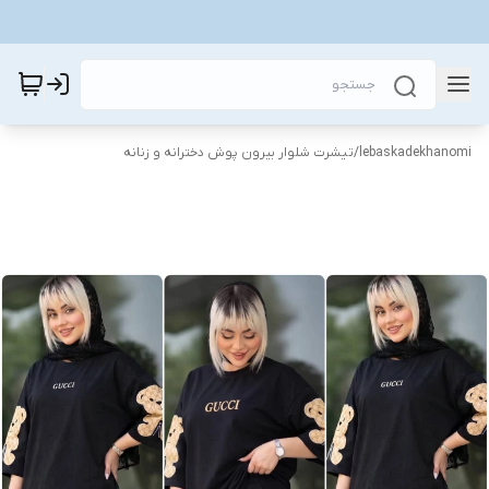
lebaskadekhanomi
/
تیشرت شلوار بیرون پوش دخترانه و زنانه