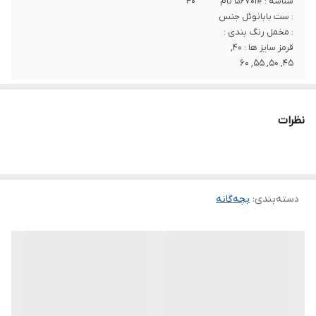
شناسه : #56701 نام
۴۰
: ست بابانوئل جنس
: مخمل رنگ بندی :
قرمز سایز ها : 40,
45, 50, 55, 60
نظرات
دسته‌بندی
:
بچه‌گانه