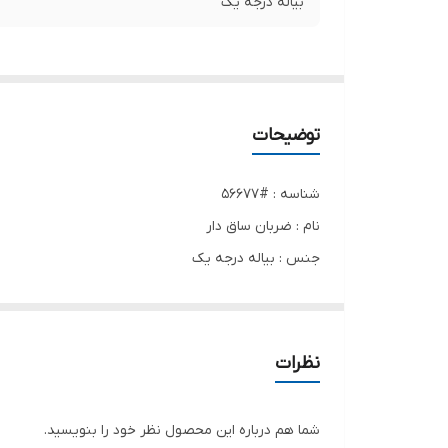
بیاله درجه یک
توضیحات
شناسه : #56677
نام : ضربان ساق دار
جنس : بیاله درجه یک
رنگ بندی : سفید, مشکی
سایز ها : 37, 38, 39, 40
نظرات
.
شما هم درباره این محصول نظر خود را بنویسید.