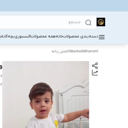
دسته‌بندی محصولات
خانه
همه محصولات
اکسسوری
بچه‌گانه
ز
lebaskadekhanomi
/
کفش زنانه
و
دس
بی