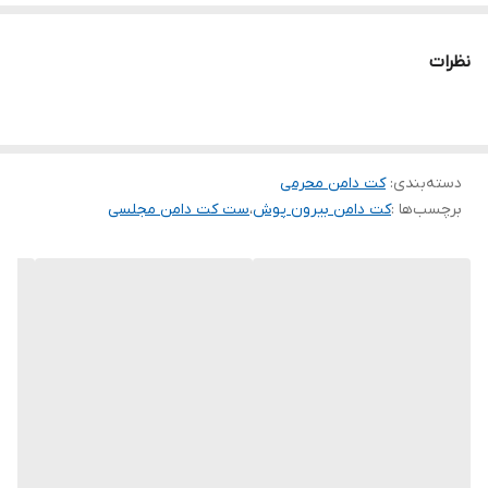
سایز ها : فری سایز تا46
نظرات
⚡️قد دامن 90
⚡️دور کمر بدون کشسانی 83 با کشسانی 120
⚡️قد کت 50
دسته‌بندی
:
کت دامن محرمی
برچسب‌ها :
کت دامن بیرون پوش
،
ست کت دامن مجلسی
⚡️قد آستین حدود 59
⚡️دور سینه 106
⚡️پشت کمر دامن کش
⚡️بدن نمایی نداره
✅ارسال فوری