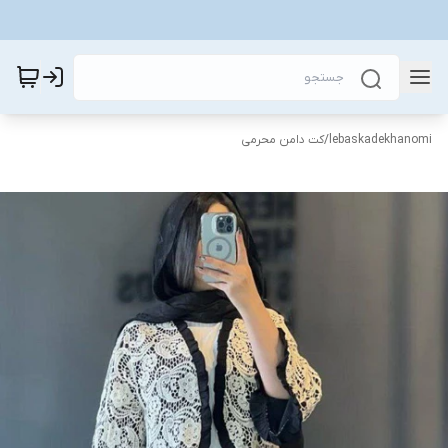
lebaskadekhanomi
/
کت دامن محرمی