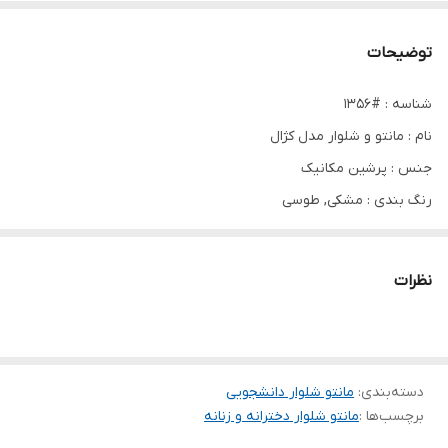
توضیحات
شناسه : #1356
نام : مانتو و شلوار مدل کژال
جنس : پرشین مکانیک
رنگ بندی : مشکی, طوسی
سایز ها : فری38_46
نظرات
❤️‍🔥دور سینه حدود ۱۱۴ سانت
❤️‍🔥قد مانتو حدود ۷۲ سانت
❤️‍🔥قد آستین حدود ۵۸ سانت
دسته‌بندی
:
❤️‍🔥قدشلوار حدود ۹۰ سانت
مانتو شلوار دانشجویی
برچسب‌ها :
مانتو شلوار دخترانه و زنانه
❤️‍🔥دور ران حدود ۶۰ سانت