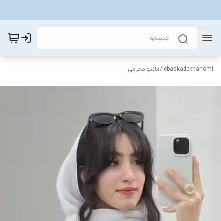
lebaskadekhanomi
/
مانتو محرمی