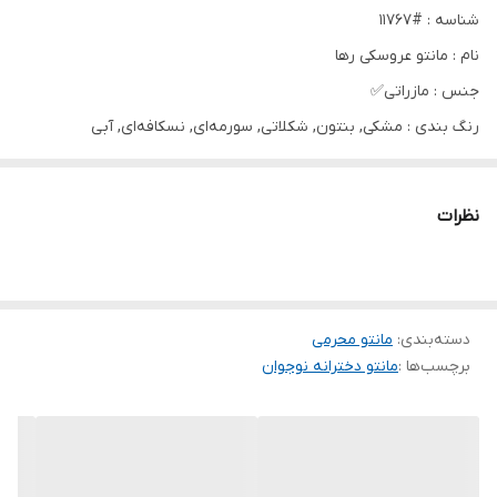
شناسه : #11767
نام : مانتو عروسکی رها
جنس : مازراتی✅
رنگ بندی : مشکی, بنتون, شکلاتی, سورمه‌ای, نسکافه‌ای, آبی
سایز ها : فری تا 46
💗قد حدوداً 70
نظرات
💗قد آستین 60
💗دور سینه115
💗دکمه نما
دسته‌بندی
💗کمر بند دار
:
مانتو محرمی
برچسب‌ها :
مانتو دخترانه نوجوان
❌ارسال فوری❌