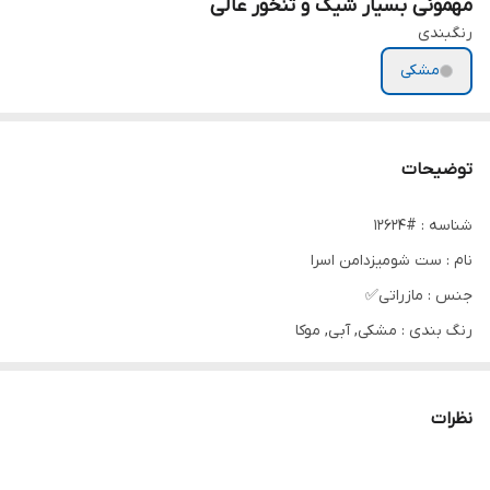
مهمونی بسیار شیک و تنخور عالی
رنگبندی
مشکی
توضیحات
شناسه : #12624
نام : ست‌ شومیز‌دامن اسرا
جنس : مازراتی✅
رنگ بندی : مشکی, آبی, موکا
سایز ها : فری تا 46
نظرات
💫قد شومیز 60