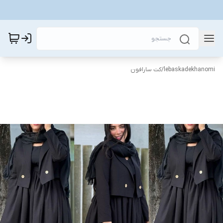
lebaskadekhanomi
/
کت سارافون