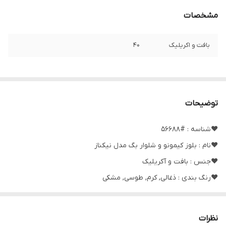
مشخصات
بافت و اکریلیک
۴۰
توضیحات
❤️شناسه : #56688
❤️نام : بلوز کیمونو و شلوار بگ مدل نیکناز
❤️جنس : بافت و آکریلیک
❤️رنگ بندی : ذغالی, کرم, طوسی, مشکی
❤️سایز ها : فری38_46
نظرات