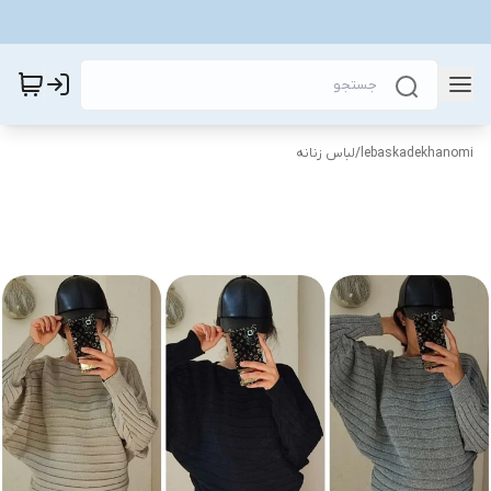
lebaskadekhanomi
/
لباس زنانه