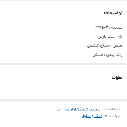
توضیحات
شناسه : #13798
نام : ست بارین
جنس : اسپان گلکسی
رنگ بندی : مشکی
سایز ها : فری38_46
نظرات
🌹قد تیشرت حدود ۷۲ سانت
🌹دور سینه حدود ۱۰۰ سانت
🌹دور سینه با کشسانی حدود ۱۲۰ سانت
دسته‌بندی
:
🌹قد آستین از سرشانه حدود ۳۵ سانت
ست تیشرت شلوار اسپورت
برچسب‌ها :
لانگ و شلوار
🌹قد شلوار حدود ۱۰۰ سانت